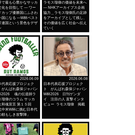
界で最も心豊かなサッカ
ラモス瑠偉の価値を未来へ
文化を目指して ― ワー
― NHKアーカイブス企画
ドカップ優勝国にふさわ
協力＿ラモス瑠偉氏の足跡
い国になる ―W杯ベスト
をアーカイブとして残し、
常連国という景色をデザ
その価値を広く社会へ伝え
ン
ていく
2026.06.09
2026.06.08
本代表応援プロジェク
日本代表応援プロジェク
 がんばれ森保ジャパン
ト がんばれ森保ジャパン
杯2026 魂の伝道師ラ
W杯2026 日刊ゲンダ
ス瑠偉のコラム サッカ
イ 注目の人 直撃インタ
大和魂宣言 第１５回
ビュー ラモス瑠偉 掲載
北中米W杯に挑む日本代
の頼もしき攻撃陣」