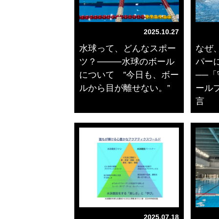
2025.10.27
水球って、どんなスポー
なぜ
ツ？⸻水球のボール
パー
について ”今日も、ボー
──
ルから目が離せない。”
ール
言
2025.07.18