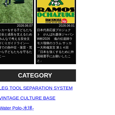
2026.06.07
2026.06.01
ッカーをする子どもたち
日本代表応援プロジェク
安全と成長を支えるため
ト がんばれ森保ジャパン
 みんなで考える安全文
W杯2026 魂の伝道師ラ
づくりガイドライン―
モス瑠偉のコラム サッカ
暑での熱中症・落雷・荒
ー大和魂宣言 第１４回
から子どもたちを守るた
「日本を強くするために外
に ―
国籍選手にお願いしたこ
と」
CATEGORY
LEG TOOL SEPARATION SYSTEM
VINTAGE CULTURE BASE
Water Polo-水球-