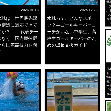
世
ー
2026.01.18
2025.12.26
ル
し
水球は、世界最先端
水球って、どんなスポー
８
イ
争構造に適応できて
ツ？―ゴールキーパーコ
のか？ ――代表チー
ーチがいない中学生、高
はなく「国内競技環
校生ゴールキーパーのた
から国際競技力を問
めの成長支援ガイド
す
日
ト
W
モ
ー
「
表