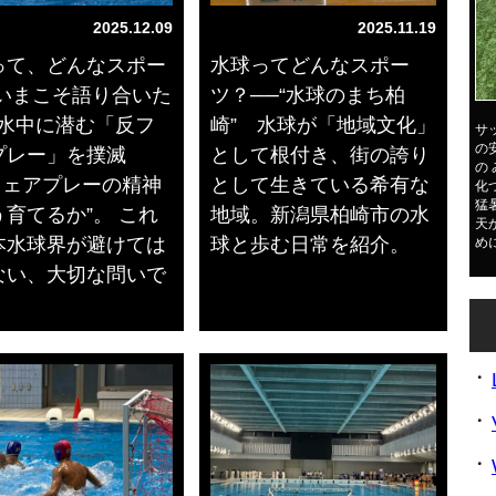
2025.12.09
2025.11.19
って、どんなスポー
水球ってどんなスポー
 いまこそ語り合いた
ツ？──“水球のまち柏
─水中に潜む「反フ
崎” 水球が「地域文化」
サ
の
プレー」を撲滅
として根付き、街の誇り
の
“フェアプレーの精神
として生きている希有な
化
猛
育てるか”。 これ
地域。新潟県柏崎市の水
天
本水球界が避けては
球と歩む日常を紹介。
め
ない、大切な問いで