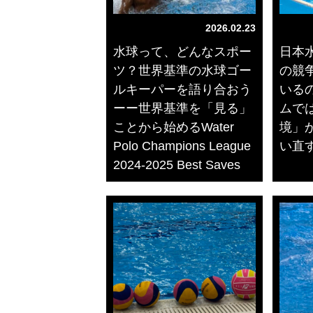
2026.02.23
水球って、どんなスポー
日本
ツ？世界基準の水球ゴー
の競
ルキーパーを語り合おう
いる
ーー世界基準を「見る」
ムで
ことから始めるWater
境」
Polo Champions League
い直
2024-2025 Best Saves