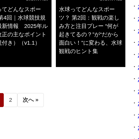
ってどんなスポー
水球ってどんなスポー
 第4回｜水球競技規
ツ？ 第2回：観戦の楽し
新情報 2025年ル
み方と注目プレー “何が
改正の主なポイント
起きてるの？”が“だから
付き）（v1.1）
面白い！”に変わる、水球
観戦のヒント集
2
次へ »