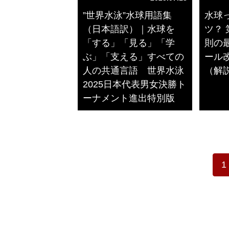
”世界水泳”水球用語集
水球
（日本語訳）｜水球を
ツ？
「する」「見る」「学
則の最
ぶ」「支える」すべての
ール
人の共通言語 世界水泳
（解説
2025日本代表男女決勝ト
ーナメント進出特別版
1