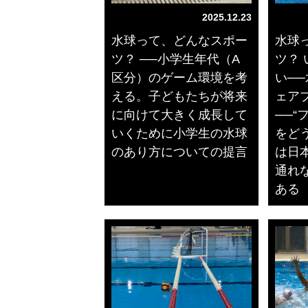
2025.12.23
水球って、どんなスポー
水球
ツ？ ──小学生年代（A
ツ？
区分）のゲーム環境を考
い─
える。子どもたちが将来
ェア
に向けて大きく成長して
──
いくために小学生の水球
をどう
のあり方についての提言
は日
通れ
ある