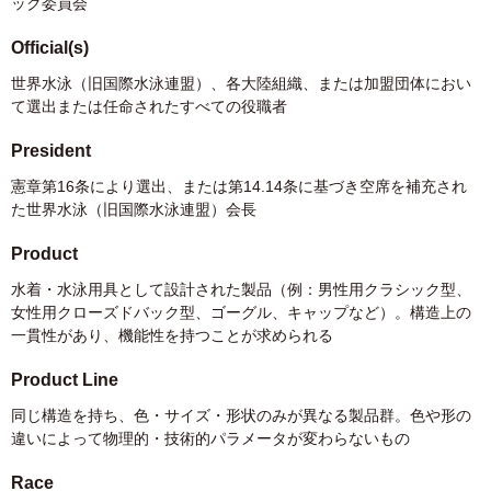
ック委員会
Official(s)
世界水泳（旧国際水泳連盟）、各大陸組織、または加盟団体におい
て選出または任命されたすべての役職者
President
憲章第16条により選出、または第14.14条に基づき空席を補充され
た世界水泳（旧国際水泳連盟）会長
Product
水着・水泳用具として設計された製品（例：男性用クラシック型、
女性用クローズドバック型、ゴーグル、キャップなど）。構造上の
一貫性があり、機能性を持つことが求められる
Product Line
同じ構造を持ち、色・サイズ・形状のみが異なる製品群。色や形の
違いによって物理的・技術的パラメータが変わらないもの
Race