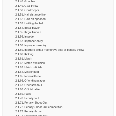
Goal line
Goal throw
Goalkeeper
Half distance line
Hold an opponent
Holding the ball
Illegal player
Illegal timeout
Impede
Improper entry
Improper re-entry
Interfere with a free throw, goal or penalty throw
Kicking
Match
Match exclusion
Match officials
Misconduct
Neutral throw
Offending player
Offensive foul
Official table
Pass
Penalty foul
Penalty Shoot-Out
Penalty Shoot-Out competition
Penalty throw
Persistent foul play