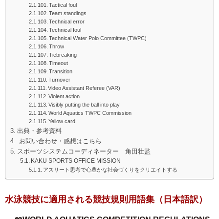
Tactical foul
Team standings
Technical error
Technical foul
Technical Water Polo Committee (TWPC)
Throw
Tiebreaking
Timeout
Transition
Turnover
Video Assistant Referee (VAR)
Violent action
Visibly putting the ball into play
World Aquatics TWPC Commission
Yellow card
出典・参考資料
お問い合わせ・感想はこちら
スポーツシステムコーディネーター 角田壮監
KAKU SPORTS OFFICE MISSION
アスリート思考で心豊かな社会づくりをクリエイトする
水泳競技に適用される競技規則用語集（日本語訳）