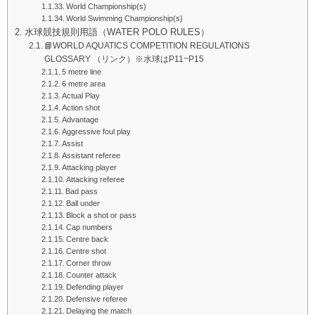
World Championship(s)
World Swimming Championship(s)
水球競技規則用語（WATER POLO RULES）
📘WORLD AQUATICS COMPETITION REGULATIONS
GLOSSARY （リンク）※水球はP11~P15
5 metre line
6 metre area
Actual Play
Action shot
Advantage
Aggressive foul play
Assist
Assistant referee
Attacking player
Attacking referee
Bad pass
Ball under
Block a shot or pass
Cap numbers
Centre back
Centre shot
Corner throw
Counter attack
Defending player
Defensive referee
Delaying the match