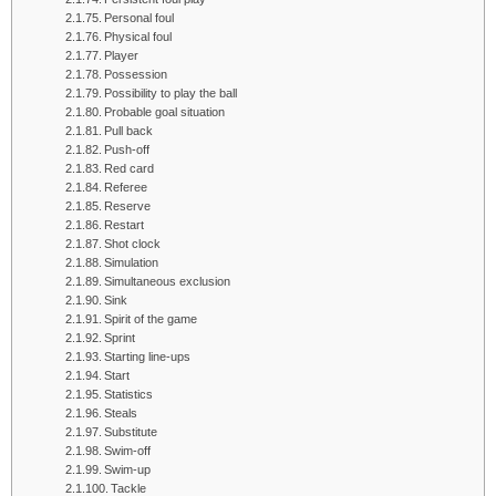
Personal foul
Physical foul
Player
Possession
Possibility to play the ball
Probable goal situation
Pull back
Push-off
Red card
Referee
Reserve
Restart
Shot clock
Simulation
Simultaneous exclusion
Sink
Spirit of the game
Sprint
Starting line-ups
Start
Statistics
Steals
Substitute
Swim‑off
Swim‑up
Tackle