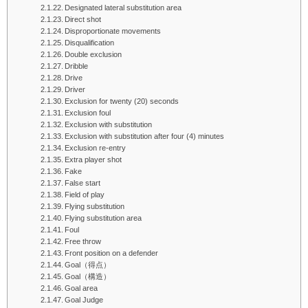
Designated lateral substitution area
Direct shot
Disproportionate movements
Disqualification
Double exclusion
Dribble
Drive
Driver
Exclusion for twenty (20) seconds
Exclusion foul
Exclusion with substitution
Exclusion with substitution after four (4) minutes
Exclusion re-entry
Extra player shot
Fake
False start
Field of play
Flying substitution
Flying substitution area
Foul
Free throw
Front position on a defender
Goal（得点）
Goal（構造）
Goal area
Goal Judge