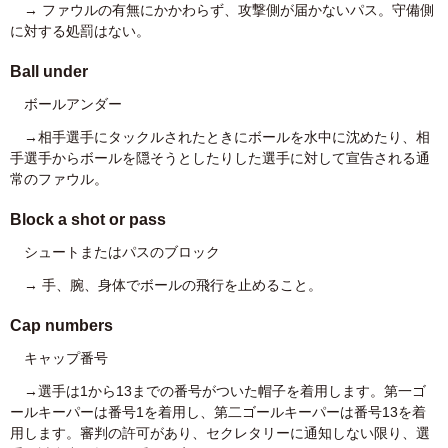
→ ファウルの有無にかかわらず、攻撃側が届かないパス。守備側
に対する処罰はない。
Ball under
ボールアンダー
→相手選手にタックルされたときにボールを水中に沈めたり、相
手選手からボールを隠そうとしたりした選手に対して宣告される通
常のファウル。
Block a shot or pass
シュートまたはパスのブロック
→ 手、腕、身体でボールの飛行を止めること。
Cap numbers
キャップ番号
→選手は1から13までの番号がついた帽子を着用します。第一ゴ
ールキーパーは番号1を着用し、第二ゴールキーパーは番号13を着
用します。審判の許可があり、セクレタリーに通知しない限り、選