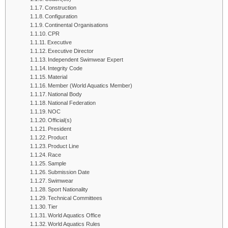
Construction
Configuration
Continental Organisations
CPR
Executive
Executive Director
Independent Swimwear Expert
Integrity Code
Material
Member (World Aquatics Member)
National Body
National Federation
NOC
Official(s)
President
Product
Product Line
Race
Sample
Submission Date
Swimwear
Sport Nationality
Technical Committees
Tier
World Aquatics Office
World Aquatics Rules