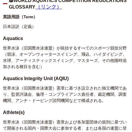
📖WORLD AQUATICS COMPETITION REGULATIONS
（リンク）
GLOSSARY
英語用語（Term）
日本語訳（定義）
Aquatics
世界水泳（旧国際水泳連盟）が統括するすべてのスポーツ競技分野
（競泳、オープンウォータースイミング、飛込、ハイダイビング、
水球、アーティスティックスイミング、マスターズ、その他随時追
加される種目を含む）
Aquatics Integrity Unit (AQIU)
世界水泳（旧国際水泳連盟）憲章に基づき設立された独立機関であ
り、監督評議会、倫理・コンプライアンス責任者、裁定機関、調査
機関、アンチ・ドーピング諮問機関などで構成される。
Athlete(s)
世界水泳（旧国際水泳連盟）憲章および各加盟団体の規則に基づい
て開催される国内・国際大会に参加する者、または各国の連盟に登