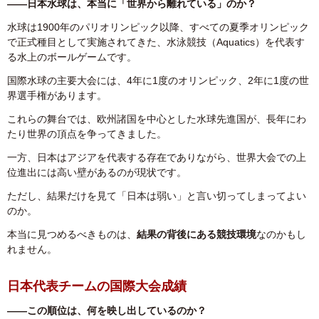
――日本水球は、本当に「世界から離れている」のか？
水球は1900年のパリオリンピック以降、すべての夏季オリンピック
で正式種目として実施されてきた、水泳競技（Aquatics）を代表す
る水上のボールゲームです。
国際水球の主要大会には、4年に1度のオリンピック、2年に1度の世
界選手権があります。
これらの舞台では、欧州諸国を中心とした水球先進国が、長年にわ
たり世界の頂点を争ってきました。
一方、日本はアジアを代表する存在でありながら、世界大会での上
位進出には高い壁があるのが現状です。
ただし、結果だけを見て「日本は弱い」と言い切ってしまってよい
のか。
本当に見つめるべきものは、
結果の背後にある競技環境
なのかもし
れません。
日本代表チームの国際大会成績
――この順位は、何を映し出しているのか？