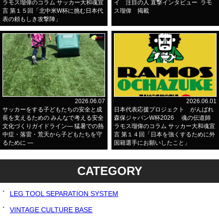
ラモス瑠偉のコラム サッカー大和魂宣
イ 注目の人 直撃インタビュー ラモ
言 第１５回「北中米W杯に挑む日本代
ス瑠偉 掲載
表の頼もしき攻撃陣」
2026.06.07
2026.06.01
サッカーをする子どもたちの安全と成
日本代表応援プロジェクト がんばれ
長を支えるための みんなで考える安全
森保ジャパンW杯2026 魂の伝道師
文化づくりガイドライン― 猛暑での熱
ラモス瑠偉のコラム サッカー大和魂宣
中症・落雷・荒天から子どもたちを守
言 第１４回「日本を強くするために外
るために ―
国籍選手にお願いしたこと」
CATEGORY
LEG TOOL SEPARATION SYSTEM
VINTAGE CULTURE BASE