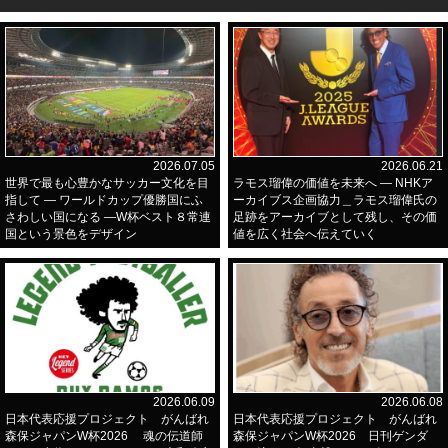
2026.07.05
2026.06.21
世界で最も心豊かなサッカー文化を目
ラモス瑠偉の価値を未来へ ― NHKア
指して ― ワールドカップ優勝国にふ
ーカイブス企画協力＿ラモス瑠偉氏の
さわしい国になる ―W杯ベスト８常連
足跡をアーカイブとして残し、その価
国という景色をデザイン
値を広く社会へ伝えていく
2026.06.09
2026.06.08
日本代表応援プロジェクト がんばれ
日本代表応援プロジェクト がんばれ
森保ジャパンW杯2026 魂の伝道師
森保ジャパンW杯2026 日刊ゲンダ