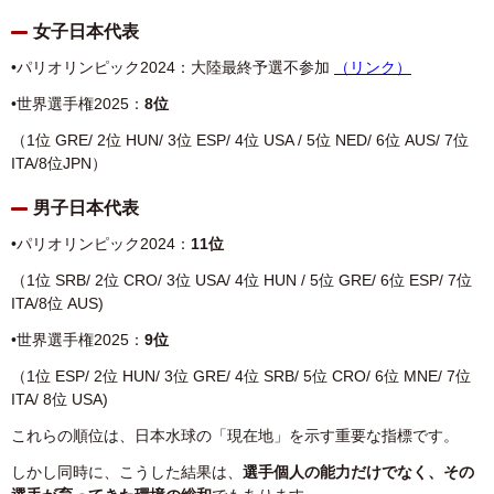
女子日本代表
•パリオリンピック2024：大陸最終予選不参加
（リンク）
•世界選手権2025：
8位
（1位 GRE/ 2位 HUN/ 3位 ESP/ 4位 USA / 5位 NED/ 6位 AUS/ 7位
ITA/8位JPN）
男子日本代表
•パリオリンピック2024：
11位
（1
位
SRB/ 2
位
CRO/ 3
位
USA/ 4
位
HUN / 5
位
GRE/ 6
位
ESP/ 7
位
ITA/8
位
AUS)
•世界選手権2025：
9位
（1
位
ESP/ 2
位
HUN/ 3
位
GRE/ 4
位
SRB/ 5
位
CRO/ 6
位
MNE/ 7
位
ITA/ 8
位
USA)
これらの順位は、日本水球の「現在地」を示す重要な指標です。
しかし同時に、こうした結果は、
選手個人の能力だけでなく、
その