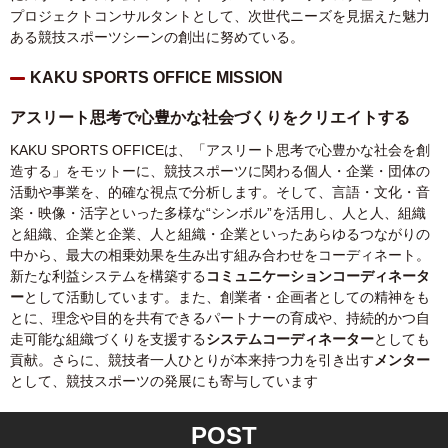
プロジェクトコンサルタントとして、次世代ニーズを見据えた魅力
ある競技スポーツシーンの創出に努めている。
KAKU SPORTS OFFICE MISSION
アスリート思考で心豊かな社会づくりをクリエイトする
KAKU SPORTS OFFICEは、「アスリート思考で心豊かな社会を創
造する」をモットーに、競技スポーツに関わる個人・企業・団体の
活動や事業を、的確な視点で分析します。そして、言語・文化・音
楽・映像・活字といった多様な“シンボル”を活用し、人と人、組織
と組織、企業と企業、人と組織・企業といったあらゆるつながりの
中から、最大の相乗効果を生み出す組み合わせをコーディネート。
新たな利益システムを構築する
コミュニケーションコーディネータ
ー
として活動しています。また、創業者・企画者としての精神をも
とに、理念や目的を共有できるパートナーの育成や、持続的かつ自
走可能な組織づくりを支援する
システムコーディネーター
としても
貢献。さらに、競技者一人ひとりが本来持つ力を引き出す
メンター
として、競技スポーツの発展にも寄与しています
POST