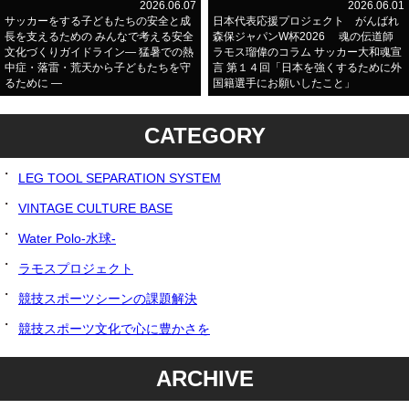
2026.06.07
2026.06.01
サッカーをする子どもたちの安全と成
日本代表応援プロジェクト がんばれ
長を支えるための みんなで考える安全
森保ジャパンW杯2026 魂の伝道師
文化づくりガイドライン― 猛暑での熱
ラモス瑠偉のコラム サッカー大和魂宣
中症・落雷・荒天から子どもたちを守
言 第１４回「日本を強くするために外
るために ―
国籍選手にお願いしたこと」
CATEGORY
LEG TOOL SEPARATION SYSTEM
VINTAGE CULTURE BASE
Water Polo-水球-
ラモスプロジェクト
競技スポーツシーンの課題解決
競技スポーツ文化で心に豊かさを
ARCHIVE