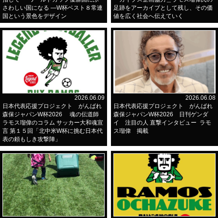
さわしい国になる ―W杯ベスト８常連
足跡をアーカイブとして残し、その価
国という景色をデザイン
値を広く社会へ伝えていく
2026.06.09
2026.06.08
日本代表応援プロジェクト がんばれ
日本代表応援プロジェクト がんばれ
森保ジャパンW杯2026 魂の伝道師
森保ジャパンW杯2026 日刊ゲンダ
ラモス瑠偉のコラム サッカー大和魂宣
イ 注目の人 直撃インタビュー ラモ
言 第１５回「北中米W杯に挑む日本代
ス瑠偉 掲載
表の頼もしき攻撃陣」