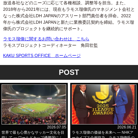
放送各社などのニーズに応じて各種相談、調整等を担当。また、
2018年から2021年には、現在もラモス瑠偉氏のマネジメント会社と
なった株式会社LDH JAPANのアスリート部門責任者を拝命。2022
年から株式会社LDH JAPANと新たに業務委託契約を締結。ラモス瑠
偉氏のプロジェクトを継続的にサポート。
ラモス瑠偉に関するお問い合わせは、こちら
ラモスプロジェクトコーディネーター 角田壮監
KAKU SPORTS OFFICE ホームページ
POST
2026.07.05
2026.06.21
世界で最も心豊かなサッカー文化を目
ラモス瑠偉の価値を未来へ ― NHKア
指して ― ワールドカップ優勝国にふ
ーカイブス企画協力＿ラモス瑠偉氏の