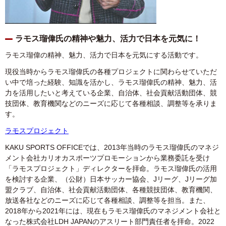
ラモス瑠偉氏の精神や魅力、活力で日本を元気に！
ラモス瑠偉の精神、魅力、活力で日本を元気にする活動です。
現役当時からラモス瑠偉氏の各種プロジェクトに関わらせていただ
い中で培った経験、知識を活かし、ラモス瑠偉氏の精神、魅力、活
力を活用したいと考えている企業、自治体、社会貢献活動団体、競
技団体、教育機関などのニーズに応じて各種相談、調整等を承りま
す。
ラモスプロジェクト
KAKU SPORTS OFFICEでは、2013年当時のラモス瑠偉氏のマネジ
メント会社カリオカスポーツプロモーションから業務委託を受け
「ラモスプロジェクト」ディレクターを拝命。ラモス瑠偉氏の活用
を検討する企業、（公財）日本サッカー協会、Jリーグ、Jリーグ加
盟クラブ、自治体、社会貢献活動団体、各種競技団体、教育機関、
放送各社などのニーズに応じて各種相談、調整等を担当。また、
2018年から2021年には、現在もラモス瑠偉氏のマネジメント会社と
なった株式会社LDH JAPANのアスリート部門責任者を拝命。2022