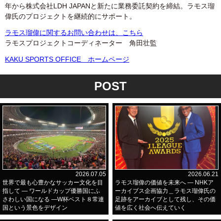
年から株式会社LDH JAPANと新たに業務委託契約を締結。ラモス瑠
偉氏のプロジェクトを継続的にサポート。
ラモス瑠偉に関するお問い合わせは、こちら
ラモスプロジェクトコーディネーター 角田壮監
KAKU SPORTS OFFICE ホームページ
POST
2026.07.05
2026.06.21
世界で最も心豊かなサッカー文化を目
ラモス瑠偉の価値を未来へ ― NHKア
指して ― ワールドカップ優勝国にふ
ーカイブス企画協力＿ラモス瑠偉氏の
さわしい国になる ―W杯ベスト８常連
足跡をアーカイブとして残し、その価
国という景色をデザイン
値を広く社会へ伝えていく