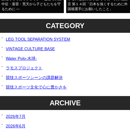
中症・落雷・荒天から子どもたちを守
言 第１４回「日本を強くするために外
るために ―
国籍選手にお願いしたこと」
CATEGORY
LEG TOOL SEPARATION SYSTEM
VINTAGE CULTURE BASE
Water Polo-水球-
ラモスプロジェクト
競技スポーツシーンの課題解決
競技スポーツ文化で心に豊かさを
ARCHIVE
2026年7月
2026年6月