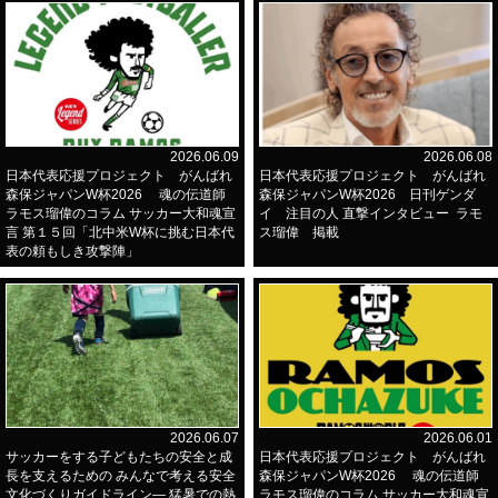
2026.06.09
2026.06.08
日本代表応援プロジェクト がんばれ
日本代表応援プロジェクト がんばれ
森保ジャパンW杯2026 魂の伝道師
森保ジャパンW杯2026 日刊ゲンダ
ラモス瑠偉のコラム サッカー大和魂宣
イ 注目の人 直撃インタビュー ラモ
言 第１５回「北中米W杯に挑む日本代
ス瑠偉 掲載
表の頼もしき攻撃陣」
2026.06.07
2026.06.01
サッカーをする子どもたちの安全と成
日本代表応援プロジェクト がんばれ
長を支えるための みんなで考える安全
森保ジャパンW杯2026 魂の伝道師
文化づくりガイドライン― 猛暑での熱
ラモス瑠偉のコラム サッカー大和魂宣