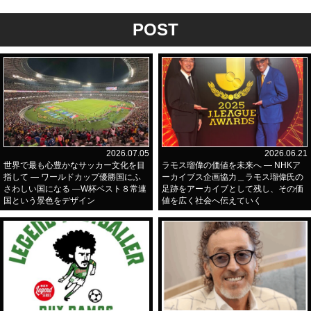
POST
2026.07.05
2026.06.21
世界で最も心豊かなサッカー文化を目
ラモス瑠偉の価値を未来へ ― NHKア
指して ― ワールドカップ優勝国にふ
ーカイブス企画協力＿ラモス瑠偉氏の
さわしい国になる ―W杯ベスト８常連
足跡をアーカイブとして残し、その価
国という景色をデザイン
値を広く社会へ伝えていく