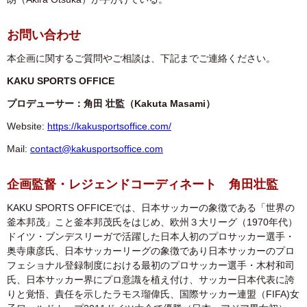
お問い合わせ
本企画に関するご質問やご相談は、下記までご連絡ください。
KAKU SPORTS OFFICE
プロデューサー：角田 壮監（Kakuta Masami）
Website:
https://kakusportsoffice.com/
Mail:
contact@kakusportsoffice.com
企画監督・レジェンドコーディネート 角田壮監
KAKU SPORTS OFFICEでは、日本サッカーの象徴である「世界の
釜本邦茂」こと釜本邦茂氏をはじめ、欧州３大リーグ（1970年代）
ドイツ・ブンデスリーガで活躍した日本人初のプロサッカー選手・
奥寺康彦氏、日本サッカーリーグの象徴であり日本サッカーのプロ
フェショナル登録制度における最初のプロサッカー選手・木村和司
氏、日本サッカー界にプロ意識を植え付け、サッカー日本代表に誇
りと覚悟、責任を示したラモス瑠偉氏、国際サッカー連盟（FIFA)女