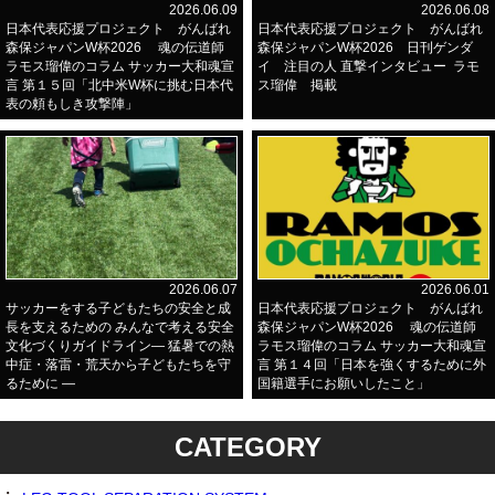
2026.06.09
2026.06.08
日本代表応援プロジェクト がんばれ
日本代表応援プロジェクト がんばれ
森保ジャパンW杯2026 魂の伝道師
森保ジャパンW杯2026 日刊ゲンダ
ラモス瑠偉のコラム サッカー大和魂宣
イ 注目の人 直撃インタビュー ラモ
言 第１５回「北中米W杯に挑む日本代
ス瑠偉 掲載
表の頼もしき攻撃陣」
2026.06.07
2026.06.01
サッカーをする子どもたちの安全と成
日本代表応援プロジェクト がんばれ
長を支えるための みんなで考える安全
森保ジャパンW杯2026 魂の伝道師
文化づくりガイドライン― 猛暑での熱
ラモス瑠偉のコラム サッカー大和魂宣
中症・落雷・荒天から子どもたちを守
言 第１４回「日本を強くするために外
るために ―
国籍選手にお願いしたこと」
CATEGORY