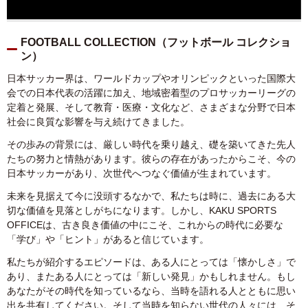
FOOTBALL COLLECTION（フットボール コレクショ
ン）
日本サッカー界は、ワールドカップやオリンピックといった国際大
会での日本代表の活躍に加え、地域密着型のプロサッカーリーグの
定着と発展、そして教育・医療・文化など、さまざまな分野で日本
社会に良質な影響を与え続けてきました。
その歩みの背景には、厳しい時代を乗り越え、礎を築いてきた先人
たちの努力と情熱があります。彼らの存在があったからこそ、今の
日本サッカーがあり、次世代へつなぐ価値が生まれています。
未来を見据えて今に没頭するなかで、私たちは時に、過去にある大
切な価値を見落としがちになります。しかし、KAKU SPORTS
OFFICEは、古き良き価値の中にこそ、これからの時代に必要な
「学び」や「ヒント」があると信じています。
私たちが紹介するエピソードは、ある人にとっては「懐かしさ」で
あり、またある人にとっては「新しい発見」かもしれません。もし
あなたがその時代を知っているなら、当時を語れる人とともに思い
出を共有してください。そして当時を知らない世代の人々には、そ