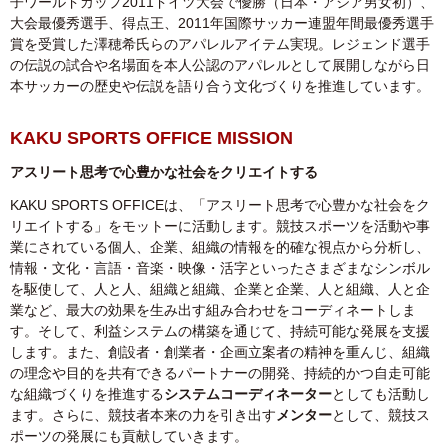
子ワールドカップ2011ドイツ大会で優勝（日本・アジア男女初）、
大会最優秀選手、得点王、2011年国際サッカー連盟年間最優秀選手
賞を受賞した澤穂希氏らのアパレルアイテム実現。レジェンド選手
の伝説の試合や名場面を本人公認のアパレルとして展開しながら日
本サッカーの歴史や伝説を語り合う文化づくりを推進しています。
KAKU SPORTS OFFICE MISSION
アスリート思考で心豊かな社会をクリエイトする
KAKU SPORTS OFFICEは、「アスリート思考で心豊かな社会をク
リエイトする」をモットーに活動します。競技スポーツを活動や事
業にされている個人、企業、組織の情報を的確な視点から分析し、
情報・文化・言語・音楽・映像・活字といったさまざまなシンボル
を駆使して、人と人、組織と組織、企業と企業、人と組織、人と企
業など、最大の効果を生み出す組み合わせをコーディネートしま
す。そして、利益システムの構築を通じて、持続可能な発展を支援
します。また、創設者・創業者・企画立案者の精神を重んじ、組織
の理念や目的を共有できるパートナーの開発、持続的かつ自走可能
な組織づくりを推進する
システムコーディネーター
としても活動し
ます。さらに、競技者本来の力を引き出す
メンター
として、競技ス
ポーツの発展にも貢献していきます。