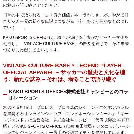
の魅力を語り継いでください。
日常の中で語られる「古き良き価値」や「懐かしさ」が、やがて日
本サッカー界の新たな伝説につながる「今」をより豊かなものにし
ていく――。
KAKU SPORTS OFFICE
は、誰もが輝ける心豊かなサッカー文化を
創造し、「
VINTAGE CULTURE BASE
」の普及を通じて、その未来
づくりに貢献してまいります。
VINTAGE CULTURE BASE × LEGEND PLAYER
OFFICIAL APPAREL – サッカーの歴史と文化を纏
う、新たな試み – それは、着ることで語り継ぐ
KAKU SPORTS OFFICE×株式会社キャンビーとのコラ
ボレーション
2023年5月15日、プロレス、プロ野球のレジェントの公認アパレル
を展開するオンラインショップ「コンビネーションミール」「キー
レジェンド」の運営会社・株式会社キャンビー（代表取締役 神戸洋
昭）と
KAKU SPORTS OFFICE（代表 角田壮監）とのコラボレーシ
ョンで
レジェンドサッカー選手の公認アイテムを展開しています。