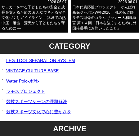
2026.06.07
2026.06.01
サッカーをする子どもたちの安全と成
日本代表応援プロジェクト がんばれ
長を支えるための みんなで考える安全
森保ジャパンW杯2026 魂の伝道師
文化づくりガイドライン― 猛暑での熱
ラモス瑠偉のコラム サッカー大和魂宣
中症・落雷・荒天から子どもたちを守
言 第１４回「日本を強くするために外
るために ―
国籍選手にお願いしたこと」
CATEGORY
LEG TOOL SEPARATION SYSTEM
VINTAGE CULTURE BASE
Water Polo-水球-
ラモスプロジェクト
競技スポーツシーンの課題解決
競技スポーツ文化で心に豊かさを
ARCHIVE