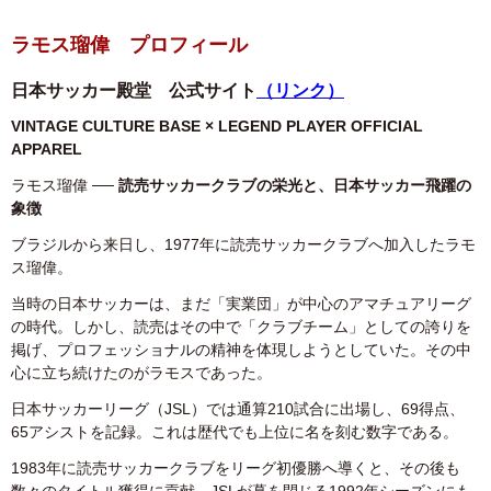
ラモス瑠偉
プロフィール
日本サッカー殿堂 公式サイト
（リンク）
VINTAGE CULTURE BASE × LEGEND PLAYER OFFICIAL
APPAREL
ラモス瑠偉
── 読売サッカークラブの栄光と、日本サッカー飛躍の
象徴
ブラジルから来日し、1977年に読売サッカークラブへ加入したラモ
ス瑠偉。
当時の日本サッカーは、まだ「実業団」が中心のアマチュアリーグ
の時代。しかし、読売はその中で「クラブチーム」としての誇りを
掲げ、プロフェッショナルの精神を体現しようとしていた。その中
心に立ち続けたのがラモスであった。
日本サッカーリーグ（JSL）では通算210試合に出場し、69得点、
65アシストを記録。これは歴代でも上位に名を刻む数字である。
1983年に読売サッカークラブをリーグ初優勝へ導くと、その後も