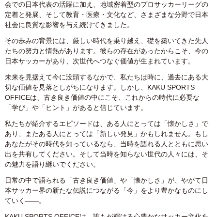
会での日本代表の活躍に加え、地域密着型のプロサッカーリーグの
定着と発展、そして教育・医療・文化など、さまざまな分野で日本
社会に良質な影響を与え続けてきました。
その歩みの背景には、厳しい時代を乗り越え、礎を築いてきた先人
たちの努力と情熱があります。彼らの存在があったからこそ、今の
日本サッカーがあり、次世代へつなぐ価値が生まれています。
未来を見据えて今に没頭するなかで、私たちは時に、過去にある大
切な価値を見落としがちになります。しかし、KAKU SPORTS
OFFICEは、古き良き価値の中にこそ、これからの時代に必要な
「学び」や「ヒント」があると信じています。
私たちが紹介するエピソードは、ある人にとっては「懐かしさ」で
あり、またある人にとっては「新しい発見」かもしれません。もし
あなたがその時代を知っているなら、当時を語れる人とともに思い
出を共有してください。そして当時を知らない世代の人々には、そ
の魅力を語り継いでください。
日常の中で語られる「古き良き価値」や「懐かしさ」が、やがて日
本サッカー界の新たな伝説につながる「今」をより豊かなものにし
ていく――。
KAKU SPORTS OFFICE
は、誰もが輝ける心豊かなサッカー文化を