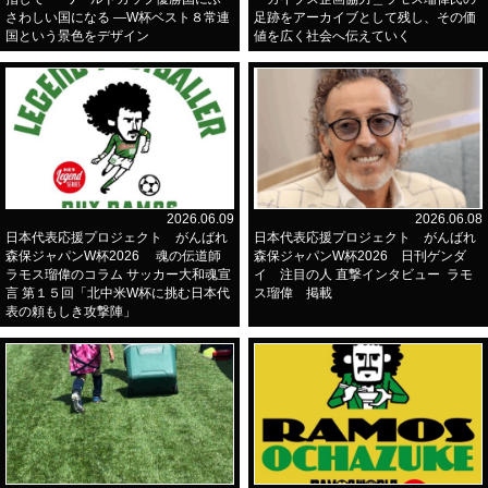
さわしい国になる ―W杯ベスト８常連
足跡をアーカイブとして残し、その価
国という景色をデザイン
値を広く社会へ伝えていく
2026.06.09
2026.06.08
日本代表応援プロジェクト がんばれ
日本代表応援プロジェクト がんばれ
森保ジャパンW杯2026 魂の伝道師
森保ジャパンW杯2026 日刊ゲンダ
ラモス瑠偉のコラム サッカー大和魂宣
イ 注目の人 直撃インタビュー ラモ
言 第１５回「北中米W杯に挑む日本代
ス瑠偉 掲載
表の頼もしき攻撃陣」