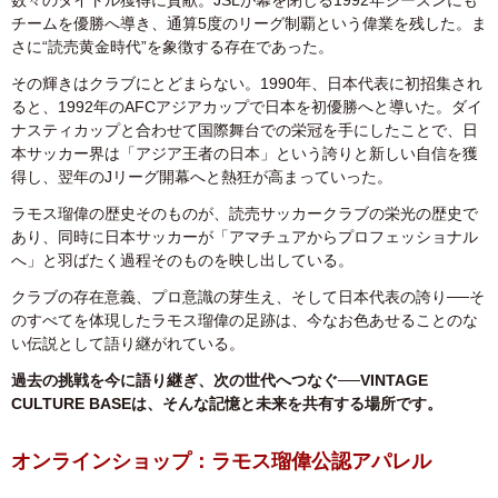
数々のタイトル獲得に貢献。JSLが幕を閉じる1992年シーズンにも
チームを優勝へ導き、通算5度のリーグ制覇という偉業を残した。ま
さに“読売黄金時代”を象徴する存在であった。
その輝きはクラブにとどまらない。1990年、日本代表に初招集され
ると、1992年のAFCアジアカップで日本を初優勝へと導いた。ダイ
ナスティカップと合わせて国際舞台での栄冠を手にしたことで、日
本サッカー界は「アジア王者の日本」という誇りと新しい自信を獲
得し、翌年のJリーグ開幕へと熱狂が高まっていった。
ラモス瑠偉の歴史そのものが、読売サッカークラブの栄光の歴史で
あり、同時に日本サッカーが「アマチュアからプロフェッショナル
へ」と羽ばたく過程そのものを映し出している。
クラブの存在意義、プロ意識の芽生え、そして日本代表の誇り──そ
のすべてを体現したラモス瑠偉の足跡は、今なお色あせることのな
い伝説として語り継がれている。
過去の挑戦を今に語り継ぎ、次の世代へつなぐ──VINTAGE
CULTURE BASEは、そんな記憶と未来を共有する場所です。
オンラインショップ：ラモス瑠偉公認アパレル