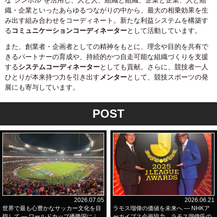
な“シンボル”を活用し、人と人、組織と組織、企業と企業、人と組
織・企業といったあらゆるつながりの中から、最大の相乗効果を生
み出す組み合わせをコーディネート。新たな利益システムを構築す
る
コミュニケーションコーディネーター
として活動しています。
また、創業者・企画者としての精神をもとに、理念や目的を共有で
きるパートナーの育成や、持続的かつ自走可能な組織づくりを支援
する
システムコーディネーター
としても貢献。さらに、競技者一人
ひとりが本来持つ力を引き出す
メンター
として、競技スポーツの発
展にも寄与しています。
POST
2026.07.05
2026.06.21
世界で最も心豊かなサッカー文化を目
ラモス瑠偉の価値を未来へ ― NHKア
指して ― ワールドカップ優勝国にふ
ーカイブス企画協力＿ラモス瑠偉氏の