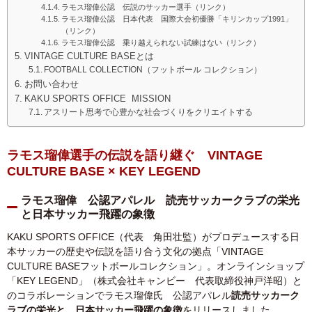
ラモス瑠偉公認 伝説のサッカー選手（リンク）
ラモス瑠偉公認 日本代表 国際大会初優勝「キリンカップ1991」
（リンク）
ラモス瑠偉公認 乗り越えられない試練はない（リンク）
VINTAGE CULTURE BASEとは
FOOTBALL COLLECTION（フットボール コレクション）
お問い合わせ
KAKU SPORTS OFFICE MISSION
アスリート思考で心豊かな社会づくりをクリエイトする
ラモス瑠偉選手の伝説を語り継ぐ VINTAGE
CULTURE BASE × KEY LEGEND
ラモス瑠偉 公認アパレル
読売サッカークラブの栄光
と日本サッカー飛躍の象徴
KAKU SPORTS OFFICE（代表 角田壮監）がプロデュースする日
本サッカーの歴史や伝説を語り合う文化の拠点「VINTAGE
CULTURE BASEフットボールコレクション」。オンラインショップ
「KEY LEGEND」（株式会社キャンビー 代表取締役神戸洋昭）と
のコラボレーションでラモス瑠偉氏 公認アパレル
読売サッカーク
ラブの栄光と、日本サッカー飛躍の象徴
をリリースしました。