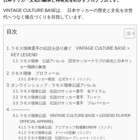
日本サッカー文化の継承と再発見をめざすプログラムです。
VINTAGE CULTURE BASEは、
日本サッカーの歴史と文化を次世
代へつなぐ拠点づくりを目指しています。
目次
ラモス瑠偉選手の伝説を語り継ぐ VINTAGE CULTURE BASE ×
KEY LEGEND
ラモス瑠偉 公認アパレル 読売サッカークラブの栄光と日本サッ
カー飛躍の象徴
ラモス瑠偉 プロフィール
日本サッカー殿堂 公式サイト（リンク）
オンラインショップ：ラモス瑠偉公認アパレル
ラモス瑠偉公認 伝説のサッカー選手 全アイテム
ラモス瑠偉公認 伝説のサッカー選手 Tシャツ
ラモス瑠偉公認 伝説のサッカー選手 プルパーカー
————–
ラモス瑠偉公認 VINTAGE CULTURE BASE × LEGEND PLAYER
OFFICIAL APPAREL
ラモス瑠偉公認 アジアカップ初優勝1992年（リンク）
ラモス瑠偉公認 ドーハの悲劇（リンク）
ラモス瑠偉公認 伝説のループシュート（リンク）