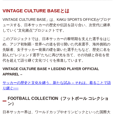
VINTAGE CULTURE BASEとは
VINTAGE CULTURE BASE」は、KAKU SPORTS OFFICEがプロデ
ュースする、日本サッカーの歴史や伝説を語り合い、次世代に継承
していく“文化拠点”プロジェクトです。
このプロジェクトでは、日本サッカーの黎明期を支えた選手をはじ
め、アジア初制覇・世界への道を切り開いた代表選手、海外挑戦の
先駆者、女子サッカー発展の礎を築いた選手たちなど、歴史に名を
刻んだ“レジェンド選手”たちに再び光を当て、その功績と存在を世
代を超えて語り継ぐ文化づくりを推進しています。
VINTAGE CULTURE BASE × LEGEND PLAYER OFFICIAL
APPAREL –
サッカーの歴史と文化を纏う、新たな試み – それは、着ることで語
り継ぐ──
FOOTBALL COLLECTION（フットボール コレクショ
ン）
日本サッカー界は、ワールドカップやオリンピックといった国際大