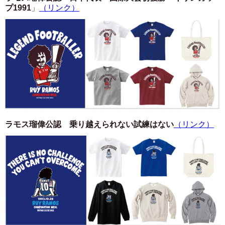
プ1991
」
（リンク）
ラモス瑠偉公認 乗り越えられない試練はない
（リンク）