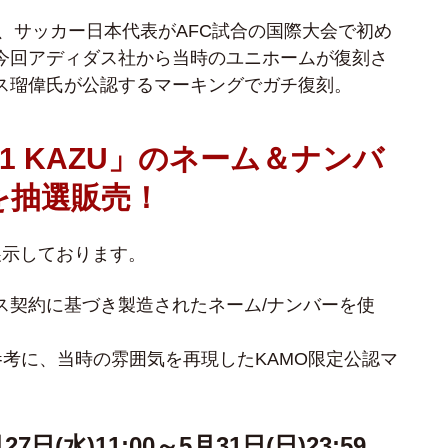
は、サッカー日本代表がAFC試合の国際大会で初め
今回アディダス社から当時のユニホームが復刻さ
ス瑠偉氏が公認するマーキングでガチ復刻。
#11 KAZU」のネーム＆ナンバ
を抽選販売！
展示しております。
ス契約に基づき製造されたネーム/ナンバーを使
を参考に、当時の雰囲気を再現したKAMO限定公認マ
日(水)11:00～5月31日(日)23:59